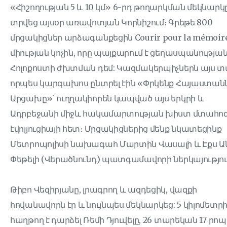
«Հիշողության 5 և 10 կմ» 6-րդ թողարկման մեկնարկ
տրվեց այսօր առավոտյան Կորնիշում։ Գրեթե 800
մրցակիցներ արձագանքեցին Courir pour la mémoir
միության կոչին, որը պայքարում է ցեղասպանության
Հոլոքոստի ժխտման դեմ: Կազմակերպիչներն այս 
որպես կարգախոս ընտրել էին «Փրկենք Հայաստանն
Արցախը»՝ ուղղակիորեն կապված այս երկրի և
Ադրբեջանի միջև հակամարտության խիստ մտահոգ
էվոլյուցիայի հետ։ Մրցակիցներից մենք նկատեցինք
Մետրոպոլիսի նախագահ Մարտին Վասալի և Էքս Ան
Փեթելի (Վերածնունդ) պատգամավորի ներկայությու
Թիբո Վեզիրյանը, լրագրող և ազդեցիկ, վազքի
հովանավորն էր և նույնպես մեկնարկեց: 5 կիլոմետր
հաղթող է դարձել Ռեմի Դյուվելը, 26 տարեկան 17 րոպ