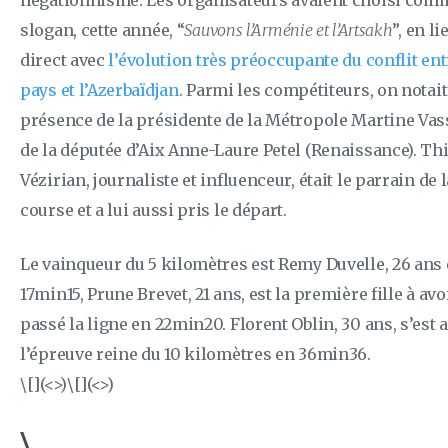
négationnisme. Les organisateurs avaient choisi com
slogan, cette année, “
Sauvons l’Arménie et l’Artsakh
”, en li
direct avec
l’évolution très préoccupante du conflit ent
pays et l’Azerbaïdjan
. Parmi les compétiteurs, on notait
présence de la présidente de la Métropole Martine Vass
de la députée d’Aix Anne-Laure Petel (Renaissance). Th
Vézirian, journaliste et influenceur, était le parrain de l
course et a lui aussi pris le départ.
Le vainqueur du 5 kilomètres est Remy Duvelle, 26 ans
17min15, Prune Brevet, 21 ans, est la première fille à avo
passé la ligne en 22min20. Florent Oblin, 30 ans, s’est 
l’épreuve reine du 10 kilomètres en 36min36.
\[](<>)\[](<>)
\